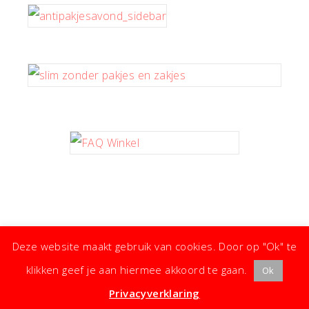
Deze website maakt gebruik van cookies. Door op "Ok" te
klikken geef je aan hiermee akkoord te gaan.
Ok
· ©
Copyright
·
Koken met Karin
· Kleine moeite, groot effect ·
Privacyverklaring
·
Privacyverklaring