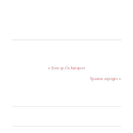
Vorig
« Eten op z’n Europees
bericht:
Volgend
Spaanse asperges »
bericht:
Primaire
Sidebar