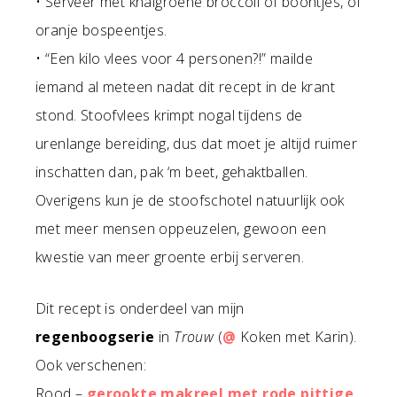
• Serveer met knalgroene broccoli of boontjes, of
oranje bospeentjes.
• “Een kilo vlees voor 4 personen?!” mailde
iemand al meteen nadat dit recept in de krant
stond. Stoofvlees krimpt nogal tijdens de
urenlange bereiding, dus dat moet je altijd ruimer
inschatten dan, pak ‘m beet, gehaktballen.
Overigens kun je de stoofschotel natuurlijk ook
met meer mensen oppeuzelen, gewoon een
kwestie van meer groente erbij serveren.
Dit recept is onderdeel van mijn
regenboogserie
in
Trouw
(
@
Koken met Karin).
Ook verschenen:
Rood –
gerookte makreel met rode pittige