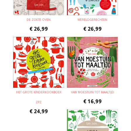
DE ZOETE OVEN
WERELDGERECHTEN
€
26,99
€
26,99
HET GROTE KINDERKOOKBOEK
VAN MOESTUIN TOT MAALTIJD
€
16,99
ZPZ
€
24,99