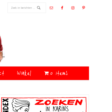
ct
Winkel
0 items
Primaire
Sidebar