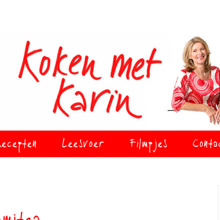
ecepten
Leesvoer
Filmpjes
Conta