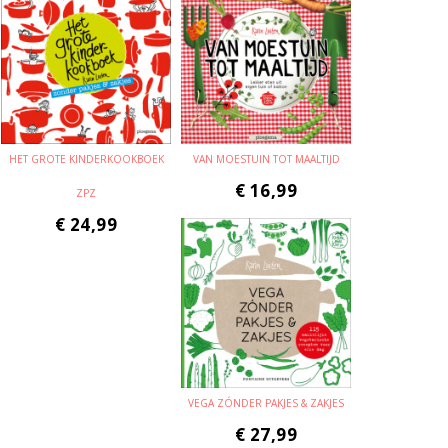
HET GROTE KINDERKOOKBOEK
VAN MOESTUIN TOT MAALTIJD
€
16,99
ZPZ
€
24,99
VEGA ZÓNDER PAKJES & ZAKJES
€
27,99