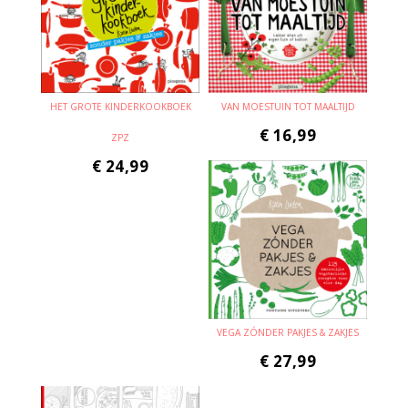
HET GROTE KINDERKOOKBOEK
VAN MOESTUIN TOT MAALTIJD
€
16,99
ZPZ
€
24,99
VEGA ZÓNDER PAKJES & ZAKJES
€
27,99