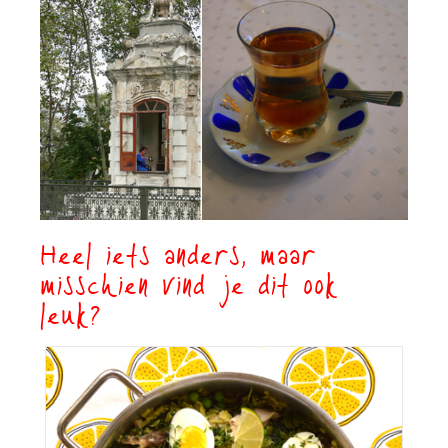
Heel iets anders, maar
misschien vind je dit ook
leuk?