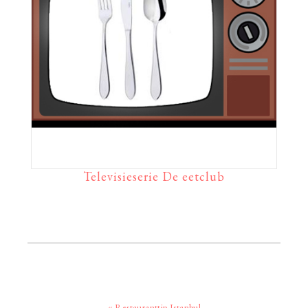
Televisieserie De eetclub
Vorig
« Restauranttip Istanbul