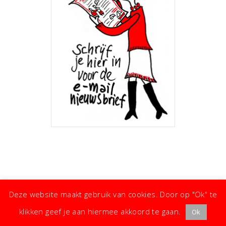
Deze website maakt gebruik van cookies. Door op "Ok" te
klikken geef je aan hiermee akkoord te gaan.
Ok
· ©
Copyright
·
Koken met Karin
· Kleine moeite, groot effect ·
Privacyverklaring
·