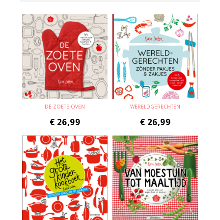
DE ZOETE OVEN
WERELDGERECHTEN
€
26,99
€
26,99