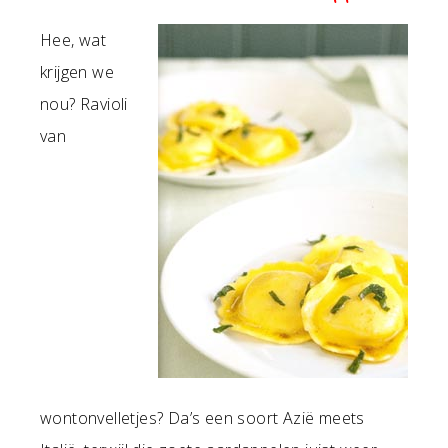
Hee, wat
krijgen we
nou? Ravioli
van
wontonvelletjes? Da’s een soort Azië meets