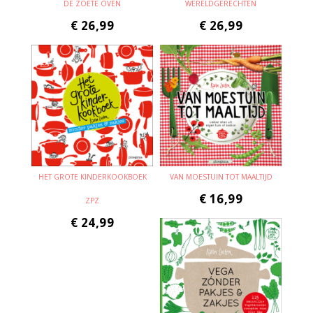
DE ZOETE OVEN
WERELDGERECHTEN
€
26,99
€
26,99
HET GROTE KINDERKOOKBOEK
VAN MOESTUIN TOT MAALTIJD
€
16,99
ZPZ
€
24,99