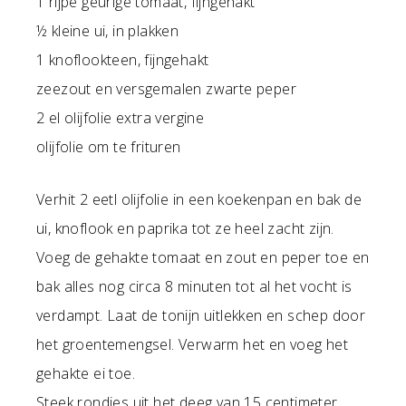
1 rijpe geurige tomaat, fijngehakt
½ kleine ui, in plakken
1 knoflookteen, fijngehakt
zeezout en versgemalen zwarte peper
2 el olijfolie extra vergine
olijfolie om te frituren
Verhit 2 eetl olijfolie in een koekenpan en bak de
ui, knoflook en paprika tot ze heel zacht zijn.
Voeg de gehakte tomaat en zout en peper toe en
bak alles nog circa 8 minuten tot al het vocht is
verdampt. Laat de tonijn uitlekken en schep door
het groentemengsel. Verwarm het en voeg het
gehakte ei toe.
Steek rondjes uit het deeg van 15 centimeter