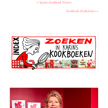
Vorig
« Spaans kookboek Pizarro
bericht:
Volgend
Kookboek Madeleines »
bericht:
Primaire
Sidebar