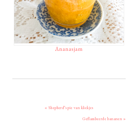
Ananasjam
Vorig
« Shepherd’s pie van kliekjes
bericht:
Volgend
Geflambeerde bananen »
bericht: