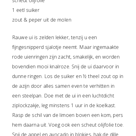
scheut olijfolie
1 eetl suiker
zout & peper uit de molen
Rauwe ui is zelden lekker, tenzij u een
fijngesnipperd sjalotje neemt. Maar ingemaakte
rode uienringen zijn zacht, smakelijk, en worden
bovendien mooi knalroze. Snij de ui daarvoor in
dunne ringen. Los de suiker en ½ theel zout op in
de azijn door alles samen even te verhitten in
een steelpan. Doe met de ui in een luchtdicht
ziplockzakje, leg minstens 1 uur in de koelkast.
Rasp de schil van de limoen boven een kom, pers
hem daarna uit. Voeg ook een scheut olijfolie toe.
Snij de appel en avocado in blokjes, hak de dille