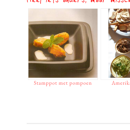
Heel iets anders, maar missch
Stamppot met pompoen
Amerik