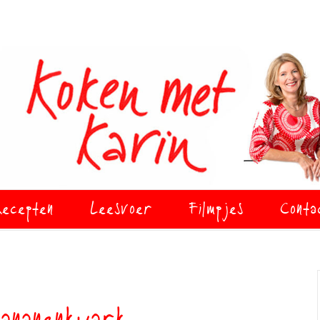
ecepten
Leesvoer
Filmpjes
Conta