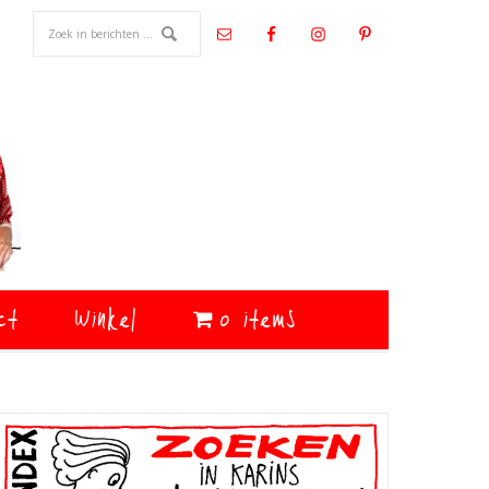
ct
Winkel
0 items
Primaire
Sidebar