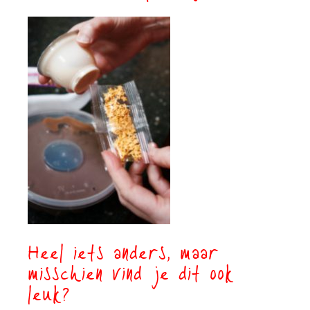
Heel iets anders, maar
misschien vind je dit ook
leuk?