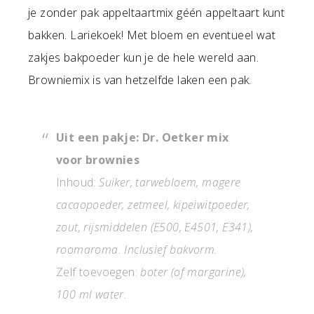
je zonder pak appeltaartmix géén appeltaart kunt
bakken. Lariekoek! Met bloem en eventueel wat
zakjes bakpoeder kun je de hele wereld aan.
Browniemix is van hetzelfde laken een pak.
Uit een pakje: Dr. Oetker mix
voor brownies
Inhoud:
Suiker, tarwebloem, magere
cacaopoeder, zetmeel, kipeiwitpoeder,
zout, rijsmiddelen (E500, E4501, E341),
roomaroma. Inclusief bakvorm.
Zelf toevoegen:
boter (of margarine),
100 ml water.