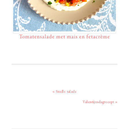
Tomatensalade met mais en fetacrème
Vorig
« Snelle salade
bericht:
Volgend
Valentijnsdagrecept »
bericht: