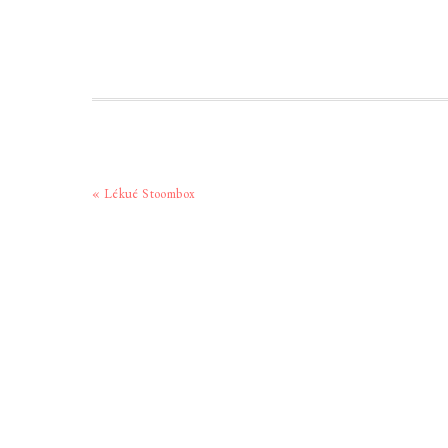
Vorig
« Lékué Stoombox
bericht: