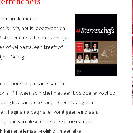
errenchefs
alom in de media:
 is lijvig, het is loodzwaar en
 sterrenchefs die ons land rijk
es of vel pasta, een kreeft of
jes. Geinig.
nd enthousiast, maar ik kan mij
ck is. Pff, weer zo’n chef met een bos boerenkool op
en berg kaviaar op de tong. Of een kraag van
aar. Pagina na pagina, er komt geen eind aan.
rgrond van bleke chefs die kennelijk nooit
jken er allemaal vrolijk bij, maar elke