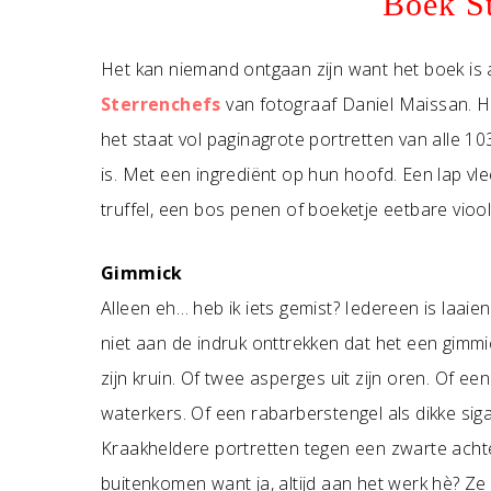
Boek St
Het kan niemand ontgaan zijn want het boek is 
Sterrenchefs
van fotograaf Daniel Maissan. Het
het staat vol paginagrote portretten van alle 103
is. Met een ingrediënt op hun hoofd. Een lap vle
truffel, een bos penen of boeketje eetbare vioolt
Gimmick
Alleen eh… heb ik iets gemist? Iedereen is laaie
niet aan de indruk onttrekken dat het een gimmi
zijn kruin. Of twee asperges uit zijn oren. Of e
waterkers. Of een rabarberstengel als dikke sig
Kraakheldere portretten tegen een zwarte achte
buitenkomen want ja, altijd aan het werk hè? Ze ki