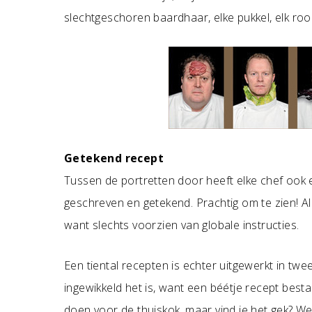
slechtgeschoren baardhaar, elke pukkel, elk roo
Getekend recept
Tussen de portretten door heeft elke chef ook e
geschreven en getekend. Prachtig om te zien! All
want slechts voorzien van globale instructies.
Een tiental recepten is echter uitgewerkt in twee
ingewikkeld het is, want een béétje recept bestaa
doen voor de thuiskok, maar vind je het gek? We