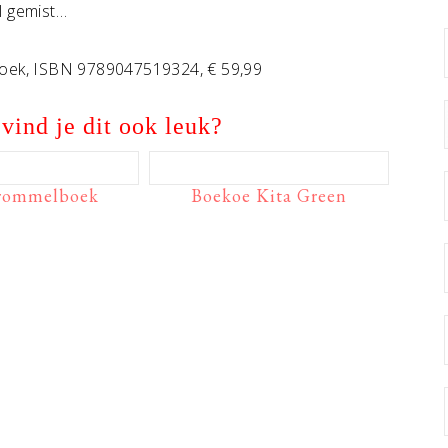
al gemist…
ieboek, ISBN 9789047519324, € 59,99
vind je dit ook leuk?
rommelboek
Boekoe Kita Green