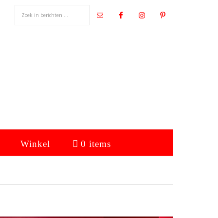
Winkel
0 items
Primaire
Sidebar