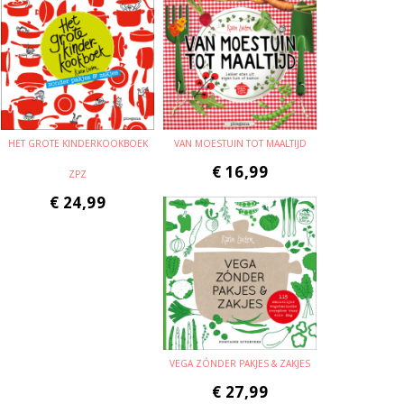
HET GROTE KINDERKOOKBOEK
VAN MOESTUIN TOT MAALTIJD
€
16,99
ZPZ
€
24,99
VEGA ZÓNDER PAKJES & ZAKJES
€
27,99