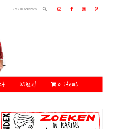
ct
Winkel
0 items
Primaire
Sidebar