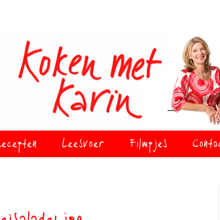
ecepten
Leesvoer
Filmpjes
Conta