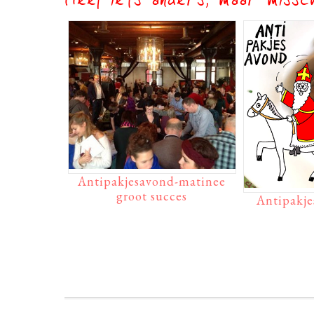
Heel iets anders, maar missch
Antipakjesavond-matinee
groot succes
Antipakje