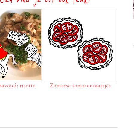
ien vind je dit ook leuk?
savond: risotto
Zomerse tomatentaartjes