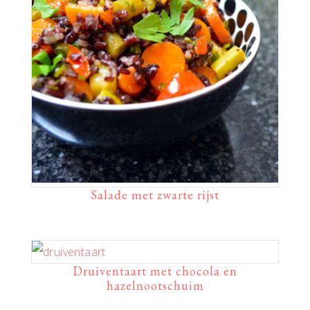
Salade met zwarte rijst
Druiventaart met chocola en
hazelnootschuim