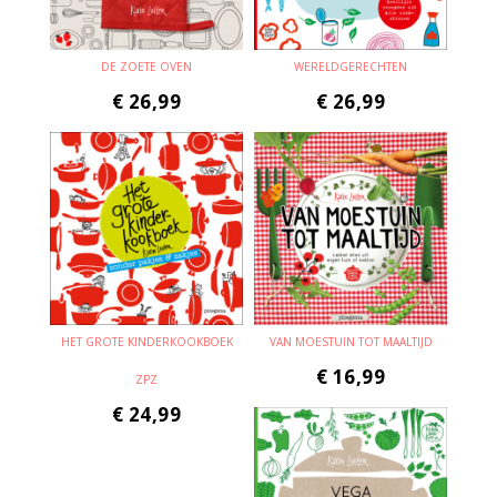
DE ZOETE OVEN
WERELDGERECHTEN
€
26,99
€
26,99
HET GROTE KINDERKOOKBOEK
VAN MOESTUIN TOT MAALTIJD
€
16,99
ZPZ
€
24,99