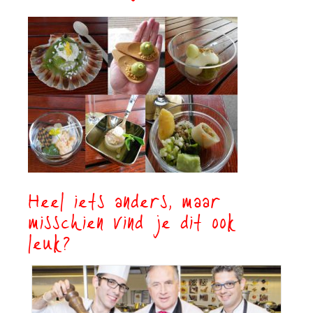
Heel iets anders, maar
misschien vind je dit ook
leuk?