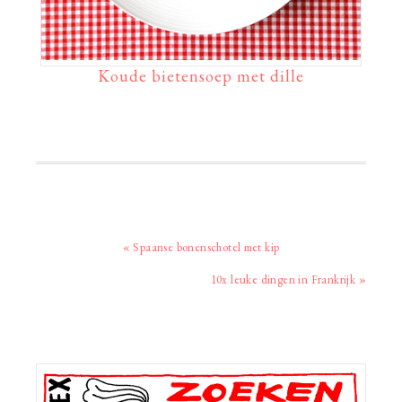
Koude bietensoep met dille
Vorig
« Spaanse bonenschotel met kip
bericht:
Volgend
10x leuke dingen in Frankrijk »
bericht:
Primaire