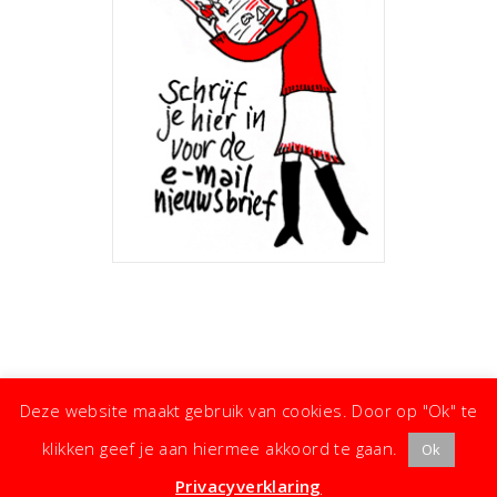
Deze website maakt gebruik van cookies. Door op "Ok" te
klikken geef je aan hiermee akkoord te gaan.
Ok
· ©
Copyright
·
Koken met Karin
· Kleine moeite, groot effect ·
Privacyverklaring
·
Privacyverklaring