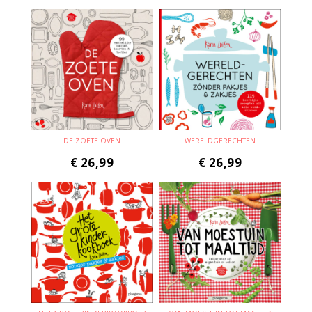
DE ZOETE OVEN
WERELDGERECHTEN
€
26,99
€
26,99