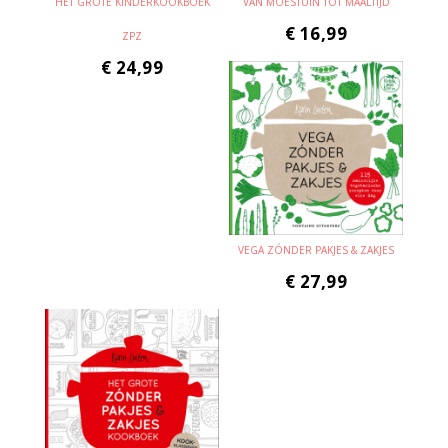
HET GROTE KINDERKOOKBOEK
VAN MOESTUIN TOT MAALTIJD
€
16,99
ZPZ
€
24,99
VEGA ZÓNDER PAKJES & ZAKJES
€
27,99