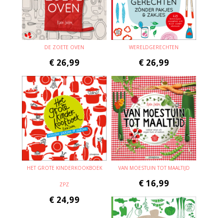
DE ZOETE OVEN
WERELDGERECHTEN
€
26,99
€
26,99
HET GROTE KINDERKOOKBOEK
VAN MOESTUIN TOT MAALTIJD
€
16,99
ZPZ
€
24,99