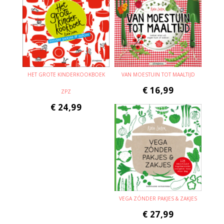
HET GROTE KINDERKOOKBOEK
VAN MOESTUIN TOT MAALTIJD
€
16,99
ZPZ
€
24,99
VEGA ZÓNDER PAKJES & ZAKJES
€
27,99