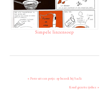
Simpele linzensoep
Vorig
« Pesto uit een potje: op bezoek bij Saclà
bericht:
Volgend
Koud gezette ijsthee »
bericht: