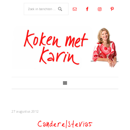
27 augustus 2012
Canderelstevia5