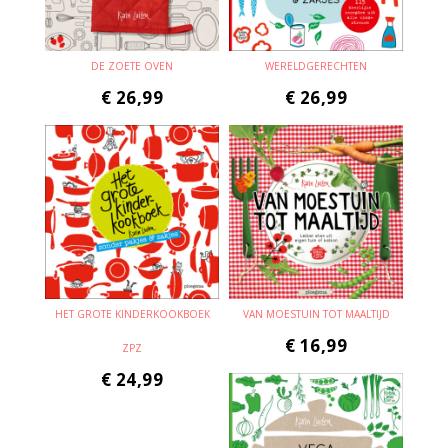
DE ZOETE OVEN
WERELDGERECHTEN
€
26,99
€
26,99
HET GROTE KINDERKOOKBOEK
VAN MOESTUIN TOT MAALTIJD
€
16,99
ZPZ
€
24,99