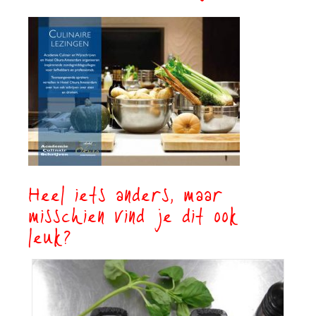
Heel iets anders, maar
misschien vind je dit ook
leuk?