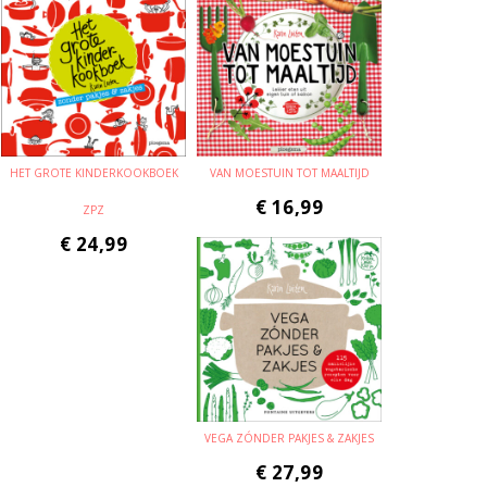
HET GROTE KINDERKOOKBOEK
VAN MOESTUIN TOT MAALTIJD
€
16,99
ZPZ
€
24,99
VEGA ZÓNDER PAKJES & ZAKJES
€
27,99