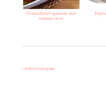
Ovenschotel spinazie met
Rijsts
tomaat en ei
Vorig
« PadPivot keukengadget
bericht: