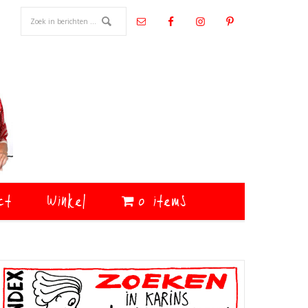
ct
Winkel
0 items
Primaire
Sidebar