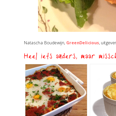
Natascha Boudewijn,
GreenDelicious
, uitgev
Heel iets anders, maar missch