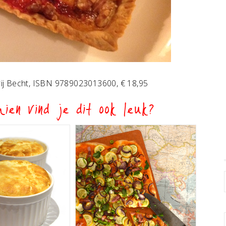
erij Becht, ISBN 9789023013600, € 18,95
ien vind je dit ook leuk?