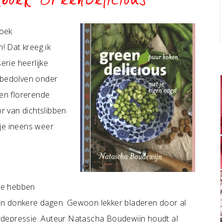
boek GreenDelicious
boek
! Dat kreeg ik
erie heerlijke
t bedolven onder
een florerende
 van dichtslibben
je ineens weer
 te hebben
in donkere dagen. Gewoon lekker bladeren door al
terdepressie. Auteur Natascha Boudewijn houdt al