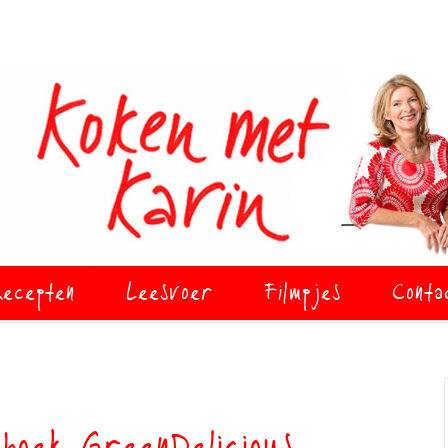
ecepten
Leesvoer
Filmpjes
Conta