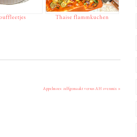
ouffleetjes
Thaise flammkuchen
Volgend
Appelmoes: zelfgemaakt versus AH ovenmix »
bericht: