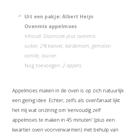
Uit een pakje: Albert Heijn
Ovenmix appelmoes
Inhoud:
Stoomzak plus ovenmix:
suiker, 2% kaneel, kardemom, gemalen
vanille, laurier.
Nog toevoegen:
2 appels.
Appelmoes maken in de oven is op zich natuurlijk
een geinig idee. Echter, zelfs als ovenfanaat lijkt
het mij wat onzinnig om ‘eenvoudig zelf
appelmoes te maken in 45 minuten’ (plus een
kwartier oven voorverwarmen) met behulp van