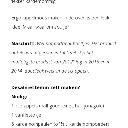
‘lekker kardemommig’.
Ergo: appelmoes maken in de oven is een leuk
idee. Maar waarom zou je?
Naschrift:
Wel potjandriedubbeltjes! Het product
dat ik had uitgeroepen tot “met stip het
mallotigste product van 2012” lag in 2013 én in
2014 doodleuk weer in de schappen.
Desalniettemin zelf maken?
Nodig:
1 kilo appels (half goudreinet, half jonagold)
1 vanillestokje
6 kardemompeulen (of ½ tl kardemompoeder)