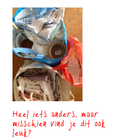
Heel iets anders, maar
misschien vind je dit ook
leuk?