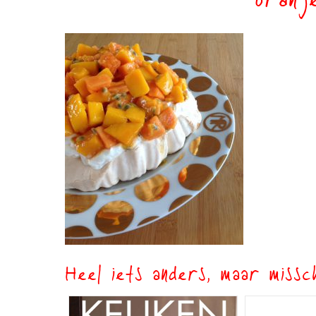
oranj
Heel iets anders, maar missch