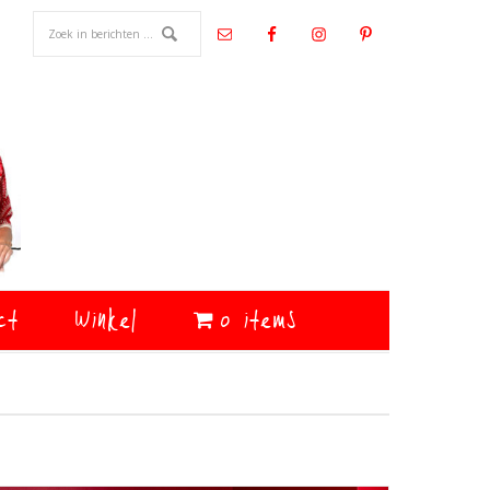
ct
Winkel
0 items
Primaire
Sidebar