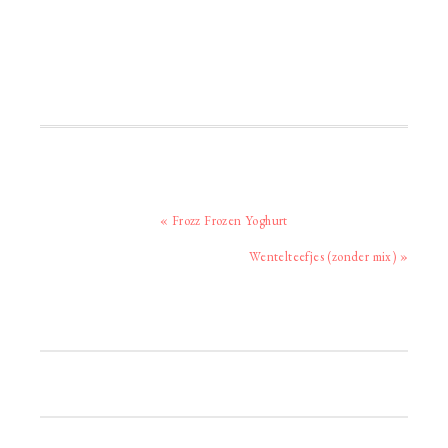
Vorig
« Frozz Frozen Yoghurt
bericht:
Volgend
Wentelteefjes (zonder mix) »
bericht:
Primaire
Sidebar