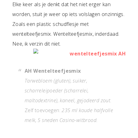
Elke keer als je denkt dat het niet erger kan
worden, stuit je weer op iets volslagen onzinnigs.
Zoals een plastic schudflesje met
wentelteefjesmix. Wentelteefjesmix, inderdaad.
Nee, ik verzin dit niet.
AH Wentelteefjesmix
Tarwebloem (gluten), suiker,
scharreleipoeder (scharrelei,
maltodextrine), kaneel, gejodeerd zout.
Zelf toevoegen:
235 ml koude halfvolle
melk, 5 sneden Casino-witbrood.