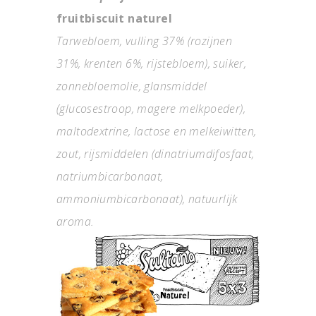
fruitbiscuit naturel
Tarwebloem, vulling 37% (rozijnen
31%, krenten 6%, rijstebloem), suiker,
zonnebloemolie, glansmiddel
(glucosestroop, magere melkpoeder),
maltodextrine, lactose en melkeiwitten,
zout, rijsmiddelen (dinatriumdifosfaat,
natriumbicarbonaat,
ammoniumbicarbonaat), natuurlijk
aroma.