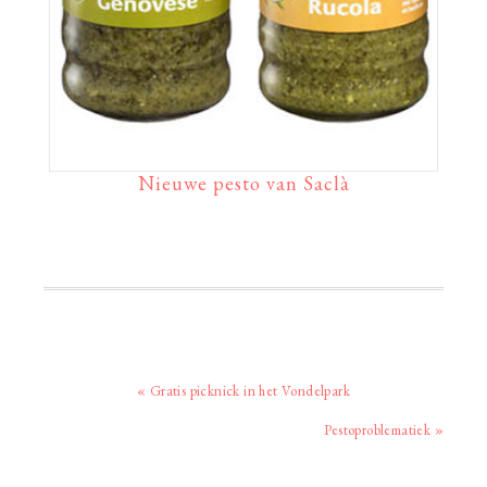
Nieuwe pesto van Saclà
Vorig
« Gratis picknick in het Vondelpark
bericht:
Volgend
Pestoproblematiek »
bericht: