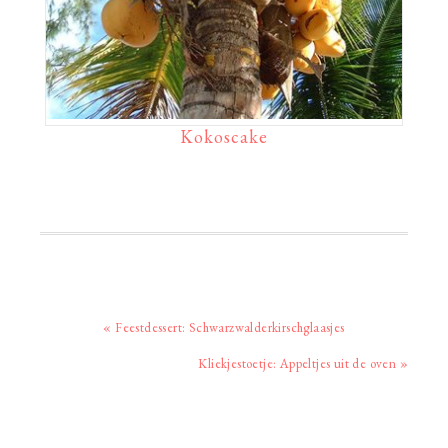
Kokoscake
Vorig
« Feestdessert: Schwarzwalderkirschglaasjes
bericht:
Volgend
Kliekjestoetje: Appeltjes uit de oven »
bericht: