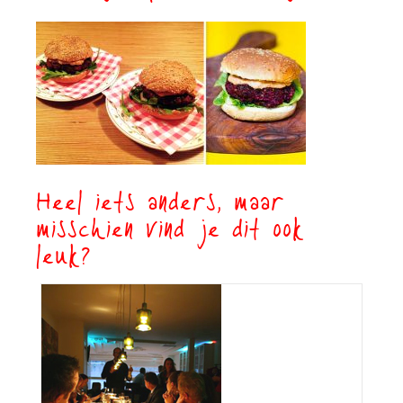
Heel iets anders, maar
misschien vind je dit ook
leuk?