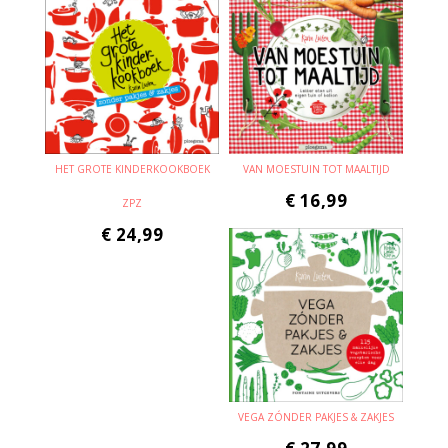
HET GROTE KINDERKOOKBOEK
VAN MOESTUIN TOT MAALTIJD
€
16,99
ZPZ
€
24,99
VEGA ZÓNDER PAKJES & ZAKJES