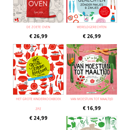
DE ZOETE OVEN
WERELDGERECHTEN
€
26,99
€
26,99
HET GROTE KINDERKOOKBOEK
VAN MOESTUIN TOT MAALTIJD
€
16,99
ZPZ
€
24,99