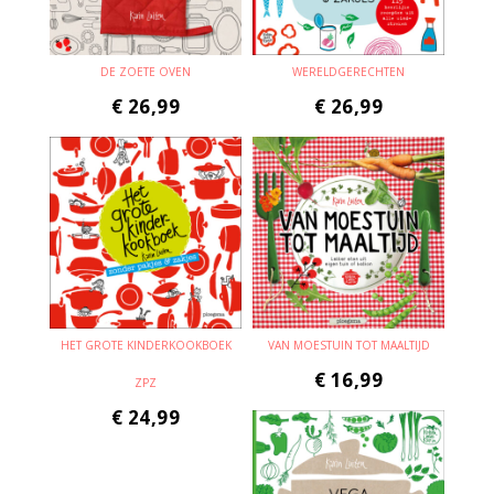
DE ZOETE OVEN
WERELDGERECHTEN
€
26,99
€
26,99
HET GROTE KINDERKOOKBOEK
VAN MOESTUIN TOT MAALTIJD
€
16,99
ZPZ
€
24,99