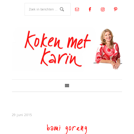
29 juni 2015
bami goreng