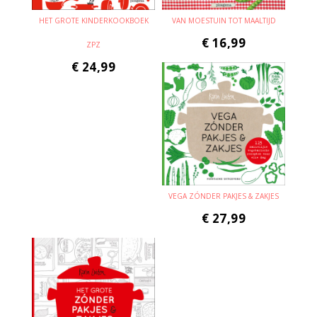
HET GROTE KINDERKOOKBOEK
VAN MOESTUIN TOT MAALTIJD
€
16,99
ZPZ
€
24,99
VEGA ZÓNDER PAKJES & ZAKJES
€
27,99