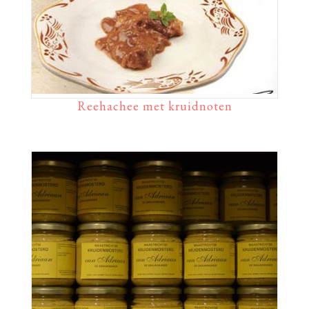
Reehachee met kruidnoten