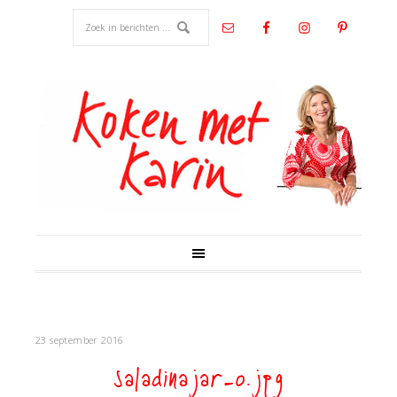
23 september 2016
saladinajar-0.jpg