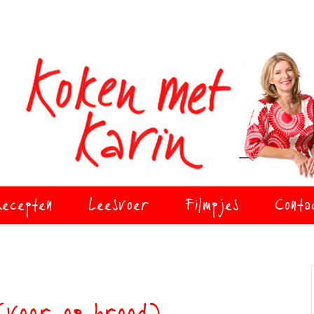
ecepten
Leesvoer
Filmpjes
Conta