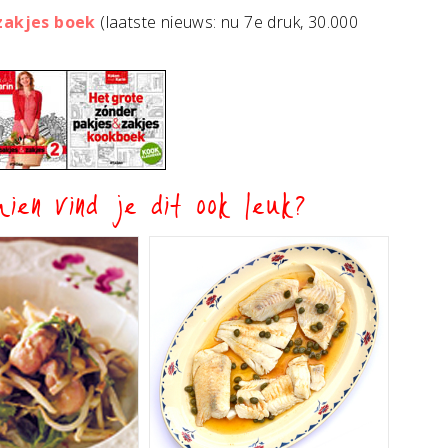
 zakjes boek
(laatste nieuws: nu 7e druk, 30.000
ien vind je dit ook leuk?