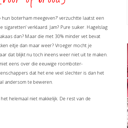
(voor op brood)
op hun boterham meegeven?’ verzuchtte laatst een
e sigaretten’ verklaard. Jam? Pure suiker. Hagelslag
indakaas dan? Maar die met 30% minder vet bevat
akken eitje dan maar weer? Vroeger mocht je
r dat blijkt nu toch ineens weer niet uit te maken.
 niet eens over die eeuwige roomboter-
enschappers dat het ene veel slechter is dan het
aal andersom te beweren.
 helemaal niet makkelijk. De rest van de