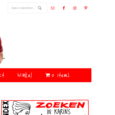
ct
Winkel
0 items
Primaire
Sidebar