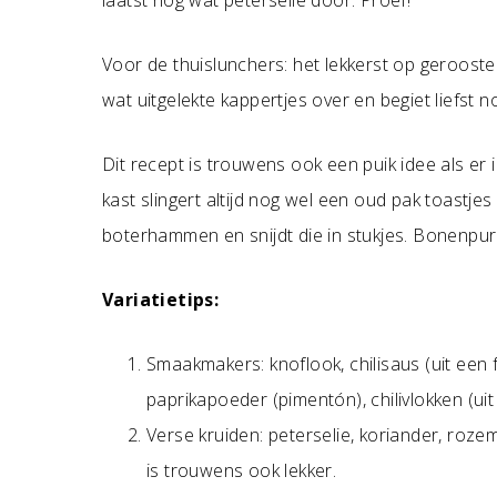
laatst nog wat peterselie door. Proef!
Voor de thuislunchers: het lekkerst op geroos
wat uitgelekte kappertjes over en begiet liefst nog
Dit recept is trouwens ook een puik idee als er 
kast slingert altijd nog wel een oud pak toastj
boterhammen en snijdt die in stukjes. Bonenpure
Variatietips:
Smaakmakers: knoflook, chilisaus (uit een f
paprikapoeder (pimentón), chilivlokken (ui
Verse kruiden: peterselie, koriander, rozema
is trouwens ook lekker.