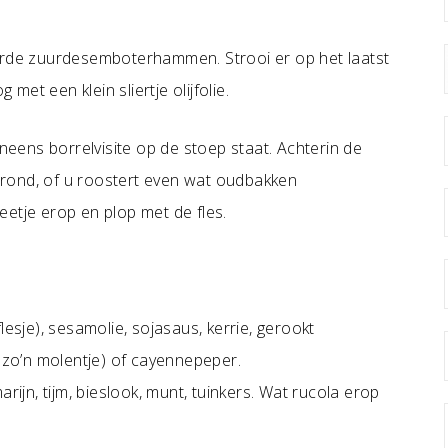
terde zuurdesemboterhammen. Strooi er op het laatst
 met een klein sliertje olijfolie.
ineens borrelvisite op de stoep staat. Achterin de
es rond, of u roostert even wat oudbakken
etje erop en plop met de fles.
lesje), sesamolie, sojasaus, kerrie, gerookt
t zo’n molentje) of cayennepeper.
rijn, tijm, bieslook, munt, tuinkers. Wat rucola erop