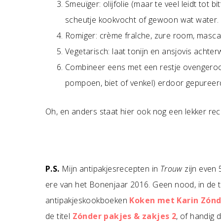
Smeuïger: olijfolie (maar te veel leidt tot 
scheutje kookvocht of gewoon wat water.
Romiger: crème fraîche, zure room, masca
Vegetarisch: laat tonijn en ansjovis achter
Combineer eens met een restje ovengeroo
pompoen, biet of venkel) erdoor gepureer
Oh, en anders staat hier ook nog een lekker re
P.S.
Mijn antipakjesrecepten in
Trouw
zijn even 
ere van het Bonenjaar 2016. Geen nood, in de tuss
antipakjeskookboeken
Koken met Karin Zónd
de titel
Zónder pakjes & zakjes 2
, of handig 