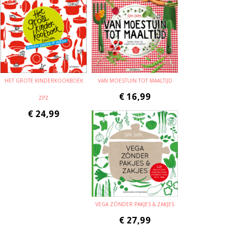
HET GROTE KINDERKOOKBOEK
VAN MOESTUIN TOT MAALTIJD
€
16,99
ZPZ
€
24,99
VEGA ZÓNDER PAKJES & ZAKJES
€
27,99