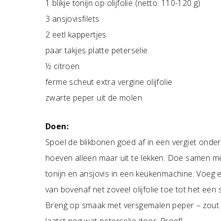
1 blikje tonijn op olijfolie (netto: 110-120 g)
3 ansjovisfilets
2 eetl kappertjes
paar takjes platte peterselie
½ citroen
ferme scheut extra vergine olijfolie
zwarte peper uit de molen
Doen:
Spoel de blikbonen goed af in een vergiet onder
hoeven alleen maar uit te lekken. Doe samen me
tonijn en ansjovis in een keukenmachine. Voeg
van bovenaf net zoveel olijfolie toe tot het een
Breng op smaak met versgemalen peper – zout zal