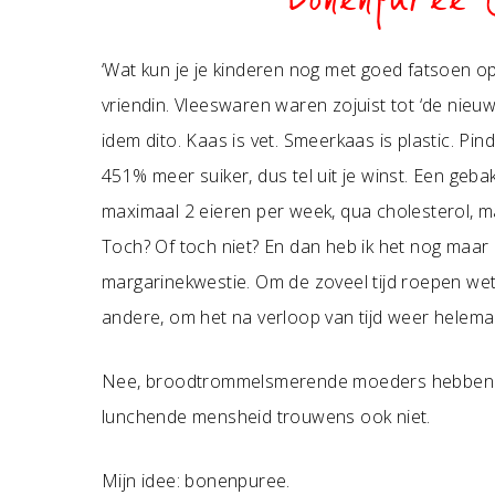
Bonenpuree 
‘Wat kun je je kinderen nog met goed fatsoen 
vriendin. Vleeswaren waren zojuist tot ‘de nieuw
idem dito. Kaas is vet. Smeerkaas is plastic. P
451% meer suiker, dus tel uit je winst. Een geb
maximaal 2 eieren per week, qua cholesterol, maa
Toch? Of toch niet? En dan heb ik het nog maar
margarinekwestie. Om de zoveel tijd roepen wet
andere, om het na verloop van tijd weer helem
Nee, broodtrommelsmerende moeders hebben het
lunchende mensheid trouwens ook niet.
Mijn idee: bonenpuree.