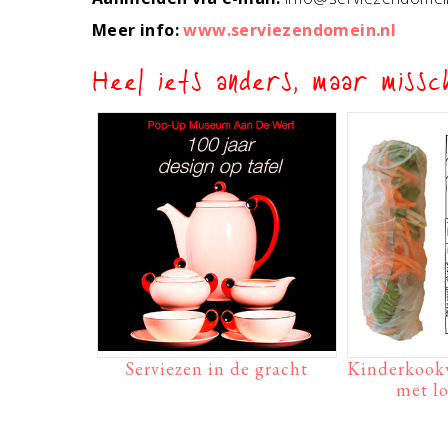
Meer info:
www.serviezendomein.nl
Heel iets anders, maar missch
Serviezen in de gracht
Kinderkook
met l