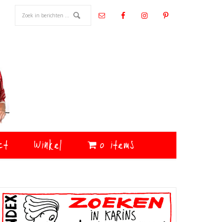
ct
Winkel
0 items
Primaire
Sidebar