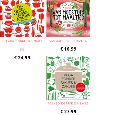
HET GROTE KINDERKOOKBOEK
VAN MOESTUIN TOT MAALTIJD
€
16,99
ZPZ
€
24,99
VEGA ZÓNDER PAKJES & ZAKJES
€
27,99