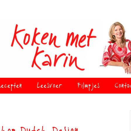
ecepten
Leesvoer
Filmpjes
Conta