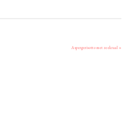
Volgend
Aspergerisotto met zeekraal »
bericht: