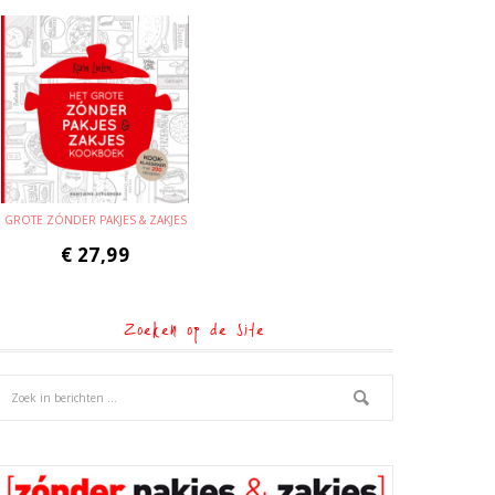
GROTE ZÓNDER PAKJES & ZAKJES
€
27,99
Zoeken op de site