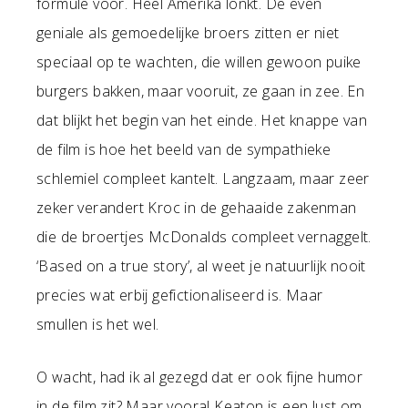
formule voor. Heel Amerika lonkt. De even
geniale als gemoedelijke broers zitten er niet
speciaal op te wachten, die willen gewoon puike
burgers bakken, maar vooruit, ze gaan in zee. En
dat blijkt het begin van het einde. Het knappe van
de film is hoe het beeld van de sympathieke
schlemiel compleet kantelt. Langzaam, maar zeer
zeker verandert Kroc in de gehaaide zakenman
die de broertjes McDonalds compleet vernaggelt.
‘Based on a true story’, al weet je natuurlijk nooit
precies wat erbij gefictionaliseerd is. Maar
smullen is het wel.
O wacht, had ik al gezegd dat er ook fijne humor
in de film zit? Maar vooral Keaton is een lust om