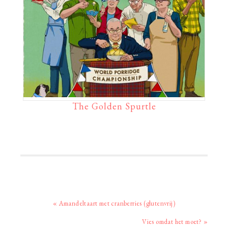
The Golden Spurtle
Vorig
« Amandeltaart met cranberries (glutenvrij)
bericht:
Volgend
Vies omdat het moet? »