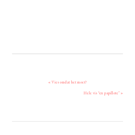
Vorig
« Vies omdat het moet?
bericht:
Volgend
Hele vis ‘en papillote’ »
bericht:
Primaire