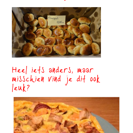
Heel iets anders, maar
misschien vind je dit ook
leuk?