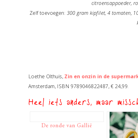
citroensappoeder, r
Zelf toevoegen:
300 gram kipfilet, 4 tomaten, 
Loethe Olthuis,
Zin en onzin in de supermar
Amsterdam, ISBN 9789046822487, € 24,99.
Heel iets anders, maar missch
De ronde van Gallië