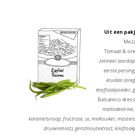
Uit een pakj
Mezz
Tomaat & or
zetmeel (aardappe
eerste persin
kruiden (oreg
knoflookpoeder, g
Balsamico dress
maltodextrine,
karamelsiroop, fructrose, ui, melksuiker, moste
druivenmost), gerstmoutextract, knoflookpo