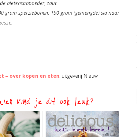
ode bietensappoeder, zout.
100 gram sperziebonen, 150 gram (gemengde) sla naar
keuze.
kt – over kopen en eten
, uitgeverij Nieuw
ien vind je dit ook leuk?