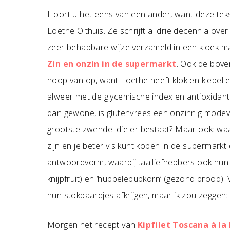
Hoort u het eens van een ander, want deze teks
Loethe Olthuis. Ze schrijft al drie decennia ov
zeer behapbare wijze verzameld in een kloek ma
Zin en onzin in de supermarkt
. Ook de bov
hoop van op, want Loethe heeft klok en klepel 
alweer met de glycemische index en antioxidan
dan gewone, is glutenvrees een onzinnig modeve
grootste zwendel die er bestaat? Maar ook: w
zijn en je beter vis kunt kopen in de supermarkt
antwoordvorm, waarbij taalliefhebbers ook hun 
knijpfruit) en ‘huppelepupkorn’ (gezond brood). 
hun stokpaardjes afkrijgen, maar ik zou zeggen:
Morgen het recept van
Kipfilet Toscana à la