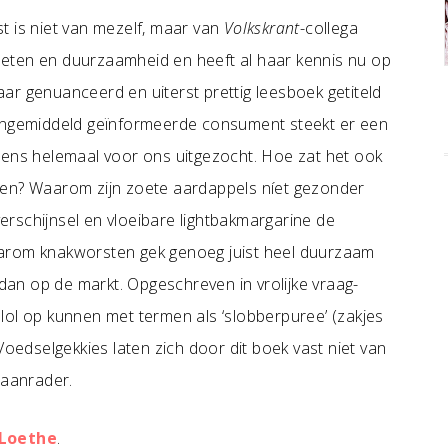
t is niet van mezelf, maar van
Volkskrant
-collega
er eten en duurzaamheid en heeft al haar kennis nu op
ar genuanceerd en uiterst prettig leesboek getiteld
engemiddeld geïnformeerde consument steekt er een
eens helemaal voor ons uitgezocht. Hoe zat het ook
ten? Waarom zijn zoete aardappels níet gezonder
rschijnsel en vloeibare lightbakmargarine de
aarom knakworsten gek genoeg juist heel duurzaam
 dan op de markt. Opgeschreven in vrolijke vraag-
lol op kunnen met termen als ‘slobberpuree’ (zakjes
Voedselgekkies laten zich door dit boek vast niet van
 aanrader.
 Loethe
.