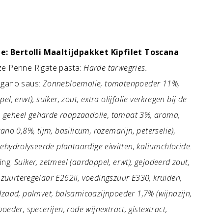
e: Bertolli Maaltijdpakket Kipfilet Toscana
e Penne Rigate pasta:
Harde tarwegries.
egano saus:
Zonnebloemolie, tomatenpoeder 11%,
l, erwt), suiker, zout, extra olijfolie verkregen bij de
g, geheel geharde raapzaadolie, tomaat 3%, aroma,
ano 0,8%, tijm, basilicum, rozemarijn, peterselie),
ehydrolyseerde plantaardige eiwitten, kaliumchloride.
ing:
Suiker, zetmeel (aardappel, erwt), gejodeerd zout,
 zuurteregelaar E262ii, voedingszuur E330, kruiden,
rdzaad, palmvet, balsamicoazijnpoeder 1,7% (wijnazijn,
eder, specerijen, rode wijnextract, gistextract,