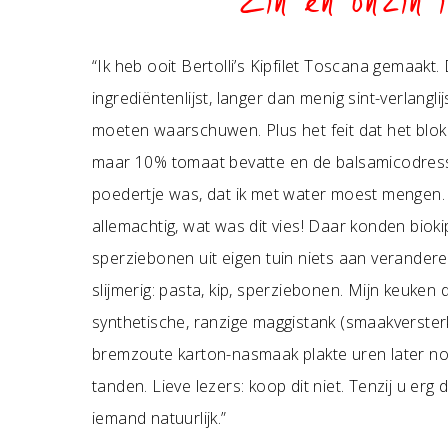
Zin en onzin 
“Ik heb ooit Bertolli’s Kipfilet Toscana gemaakt.
ingrediëntenlijst, langer dan menig sint-verlangli
moeten waarschuwen. Plus het feit dat het blok
maar 10% tomaat bevatte en de balsamicodres
poedertje was, dat ik met water moest mengen
allemachtig, wat was dit vies! Daar konden biokip
sperziebonen uit eigen tuin niets aan verandere
slijmerig: pasta, kip, sperziebonen. Mijn keuken
synthetische, ranzige maggistank (smaakverster
bremzoute karton-nasmaak plakte uren later no
tanden. Lieve lezers: koop dit niet. Tenzij u erg
iemand natuurlijk.”