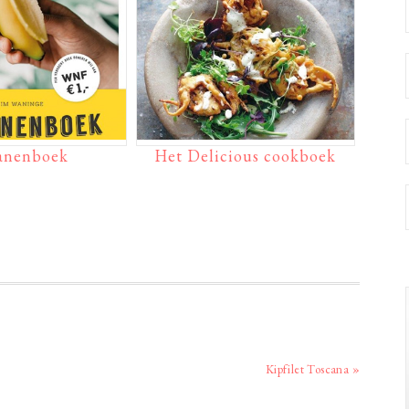
anenboek
Het Delicious cookboek
Volgend
Kipfilet Toscana »
bericht: