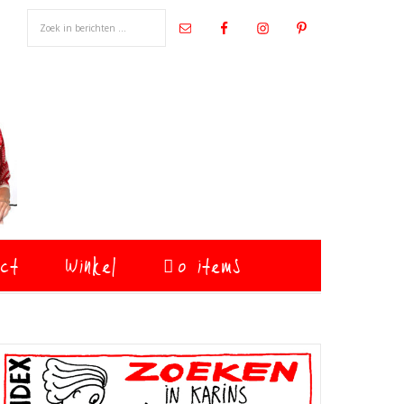
ct
Winkel
0 items
Primaire
Sidebar