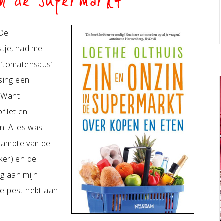
in de supermarkt
 De
jstje, had me
 ‘tomatensaus’
sing een
. Want
filet en
n. Alles was
 dampte van de
ker) en de
g aan mijn
 de pest hebt aan