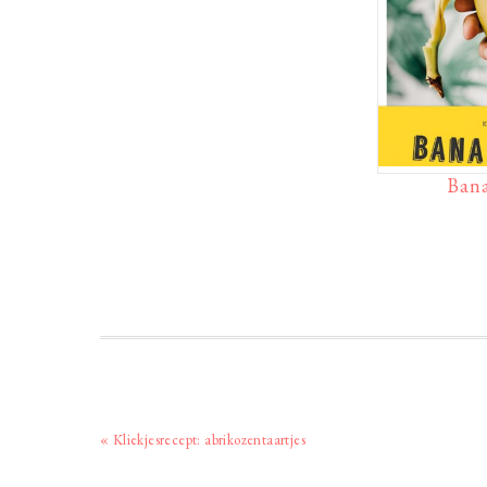
Ban
Vorig
« Kliekjesrecept: abrikozentaartjes
bericht: