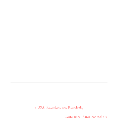
Vorig
« USA: Rauwkost met Ranch-dip
bericht:
Volgend
Costa Rica: Arroz con pollo »