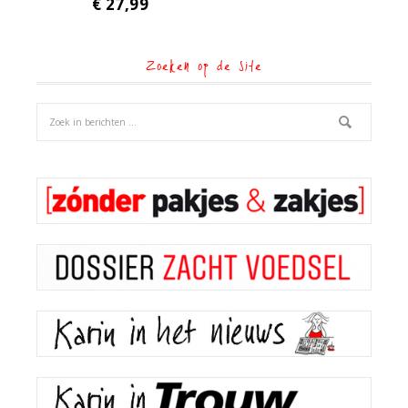
€
27,99
Zoeken op de site