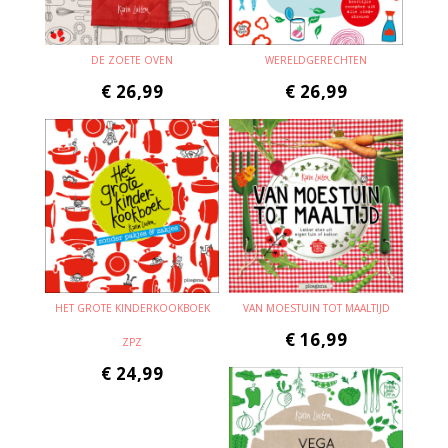
DE ZOETE OVEN
WERELDGERECHTEN
€
26,99
€
26,99
HET GROTE KINDERKOOKBOEK
VAN MOESTUIN TOT MAALTIJD
€
16,99
ZPZ
€
24,99