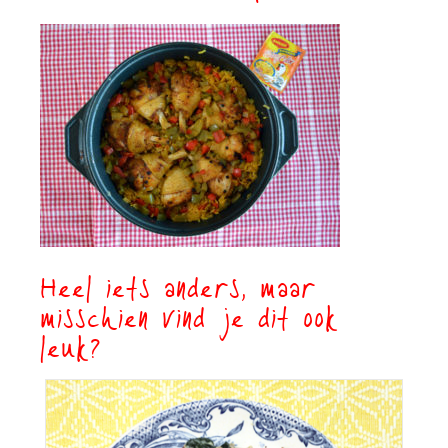
Heel iets anders, maar
misschien vind je dit ook
leuk?