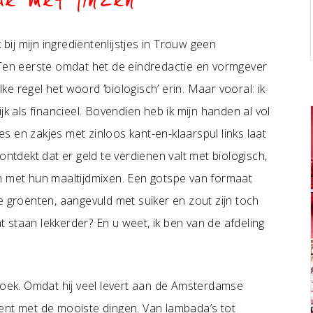
de met linzen
 bij mijn ingrediëntenlijstjes in Trouw geen
. Ten eerste omdat het de eindredactie en vormgever
lke regel het woord ‘biologisch’ erin. Maar vooral: ik
jk als financieel. Bovendien heb ik mijn handen al vol
 en zakjes met zinloos kant-en-klaarspul links laat
ontdekt dat er geld te verdienen valt met biologisch,
n met hun maaltijdmixen. Een gotspe van formaat
e groenten, aangevuld met suiker en zout zijn toch
 staan lekkerder? En u weet, ik ben van de afdeling
ek. Omdat hij veel levert aan de Amsterdamse
ent met de mooiste dingen. Van lambada’s tot