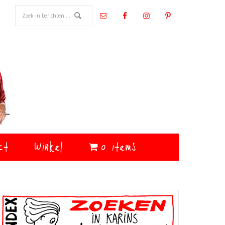
ct
Winkel
0 items
Primaire
Sidebar