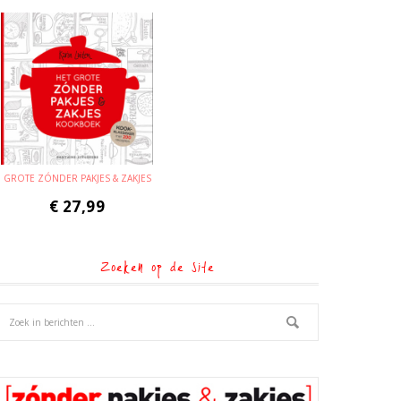
GROTE ZÓNDER PAKJES & ZAKJES
€
27,99
Zoeken op de site