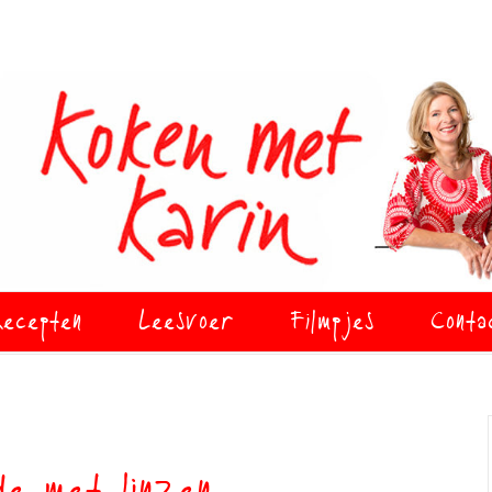
ecepten
Leesvoer
Filmpjes
Conta