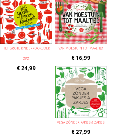
HET GROTE KINDERKOOKBOEK
VAN MOESTUIN TOT MAALTIJD
€
16,99
ZPZ
€
24,99
VEGA ZÓNDER PAKJES & ZAKJES
€
27,99