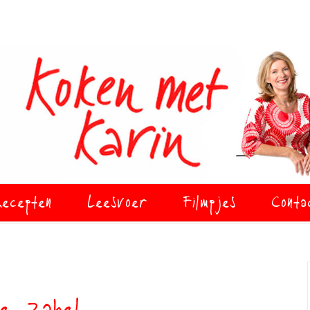
ecepten
Leesvoer
Filmpjes
Conta