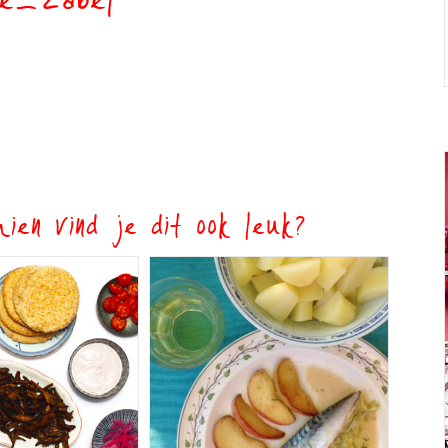
ie_zabel
ien vind je dit ook leuk?