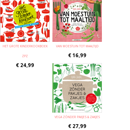
HET GROTE KINDERKOOKBOEK
VAN MOESTUIN TOT MAALTIJD
€
16,99
ZPZ
€
24,99
VEGA ZÓNDER PAKJES & ZAKJES
€
27,99