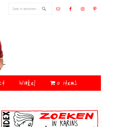
ct
Winkel
0 items
Primaire
Sidebar