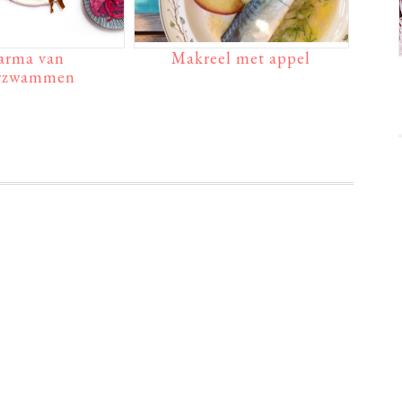
arma van
Makreel met appel
erzwammen