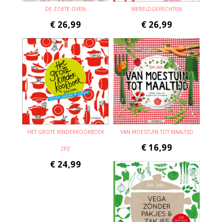
DE ZOETE OVEN
WERELDGERECHTEN
€
26,99
€
26,99
HET GROTE KINDERKOOKBOEK
VAN MOESTUIN TOT MAALTIJD
€
16,99
ZPZ
€
24,99