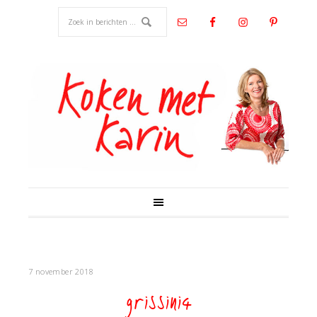
7 november 2018
grissini4