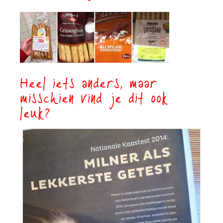
Heel iets anders, maar
misschien vind je dit ook
leuk?