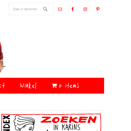
ct
Winkel
0 items
Primaire
Sidebar