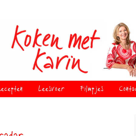
ecepten
Leesvoer
Filmpjes
Conta