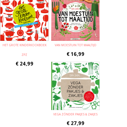
HET GROTE KINDERKOOKBOEK
VAN MOESTUIN TOT MAALTIJD
€
16,99
ZPZ
€
24,99
VEGA ZÓNDER PAKJES & ZAKJES
€
27,99