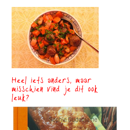
Heel iets anders, maar
misschien vind je dit ook
leuk?