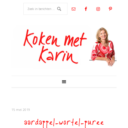
15 mei 2019
aardappel-wortel-puree