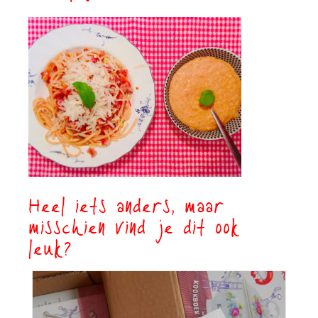
Heel iets anders, maar
misschien vind je dit ook
leuk?